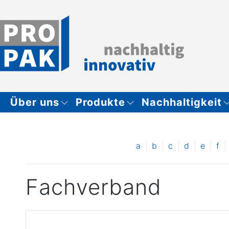
Zum Hauptinhalt springen
Über uns
Produkte
Nachhaltigkeit
a
b
c
d
e
f
Fachverband