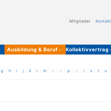
Mitglieder
Kontak
Ausbildung & Beruf
Kollektivvertrag
g
h
i
j
k
l
m
n
o
p
q
r
s
t
u