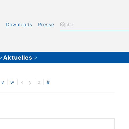
t
Downloads
Presse
Aktuelles
v
w
x
y
z
#